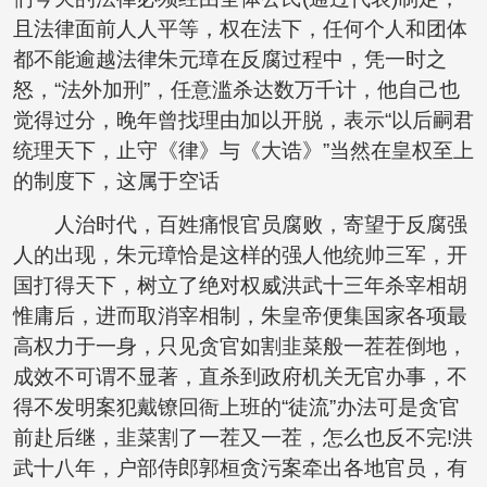
且法律面前人人平等，权在法下，任何个人和团体
都不能逾越法律朱元璋在反腐过程中，凭一时之
怒，“法外加刑”，任意滥杀达数万千计，他自己也
觉得过分，晚年曾找理由加以开脱，表示“以后嗣君
统理天下，止守《律》与《大诰》”当然在皇权至上
的制度下，这属于空话
人治时代，百姓痛恨官员腐败，寄望于反腐强
人的出现，朱元璋恰是这样的强人他统帅三军，开
国打得天下，树立了绝对权威洪武十三年杀宰相胡
惟庸后，进而取消宰相制，朱皇帝便集国家各项最
高权力于一身，只见贪官如割韭菜般一茬茬倒地，
成效不可谓不显著，直杀到政府机关无官办事，不
得不发明案犯戴镣回衙上班的“徒流”办法可是贪官
前赴后继，韭菜割了一茬又一茬，怎么也反不完!洪
武十八年，户部侍郎郭桓贪污案牵出各地官员，有