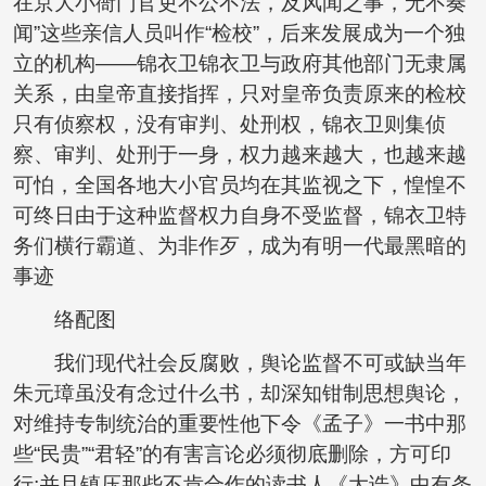
在京大小衙门官吏不公不法，及风闻之事，无不奏
闻”这些亲信人员叫作“检校”，后来发展成为一个独
立的机构——锦衣卫锦衣卫与政府其他部门无隶属
关系，由皇帝直接指挥，只对皇帝负责原来的检校
只有侦察权，没有审判、处刑权，锦衣卫则集侦
察、审判、处刑于一身，权力越来越大，也越来越
可怕，全国各地大小官员均在其监视之下，惶惶不
可终日由于这种监督权力自身不受监督，锦衣卫特
务们横行霸道、为非作歹，成为有明一代最黑暗的
事迹
络配图
我们现代社会反腐败，舆论监督不可或缺当年
朱元璋虽没有念过什么书，却深知钳制思想舆论，
对维持专制统治的重要性他下令《孟子》一书中那
些“民贵”“君轻”的有害言论必须彻底删除，方可印
行;并且镇压那些不肯合作的读书人《大诰》中有条