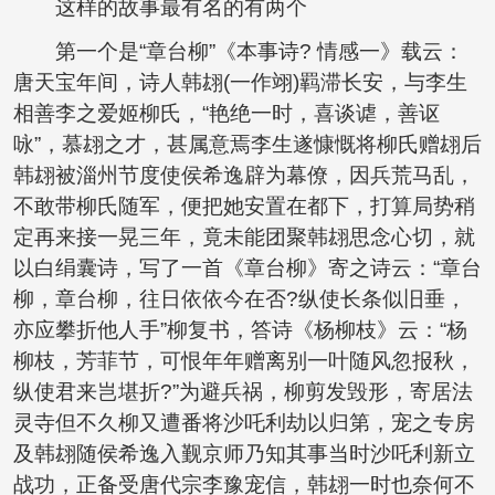
这样的故事最有名的有两个
第一个是“章台柳”《本事诗? 情感一》载云：
唐天宝年间，诗人韩翃(一作翊)羁滞长安，与李生
相善李之爱姬柳氏，“艳绝一时，喜谈谑，善讴
咏”，慕翃之才，甚属意焉李生遂慷慨将柳氏赠翃后
韩翃被淄州节度使侯希逸辟为幕僚，因兵荒马乱，
不敢带柳氏随军，便把她安置在都下，打算局势稍
定再来接一晃三年，竟未能团聚韩翃思念心切，就
以白绢囊诗，写了一首《章台柳》寄之诗云：“章台
柳，章台柳，往日依依今在否?纵使长条似旧垂，
亦应攀折他人手”柳复书，答诗《杨柳枝》云：“杨
柳枝，芳菲节，可恨年年赠离别一叶随风忽报秋，
纵使君来岂堪折?”为避兵祸，柳剪发毁形，寄居法
灵寺但不久柳又遭番将沙吒利劫以归第，宠之专房
及韩翃随侯希逸入觐京师乃知其事当时沙吒利新立
战功，正备受唐代宗李豫宠信，韩翃一时也奈何不