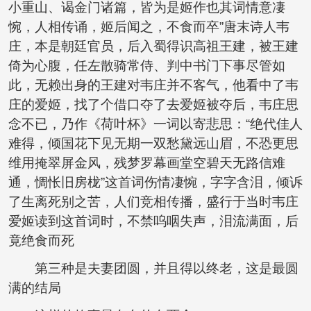
小重山、谒金门诸篇，皆为是姬作也其词情意凄
惋，人相传诵，姬后闻之，不食而卒”唐末诗人韦
庄，本是朝廷官员，后入蜀得识高祖王建，被王建
倚为心腹，任左散骑常侍、判中书门下事尽管如
此，无赖出身的王建对韦庄并不客气，他看中了韦
庄的爱姬，找了个借口夺了去爱姬被夺后，韦庄思
念不已，乃作《荷叶杯》一词以寄悲思：“绝代佳人
难得，倾国花下见无期一双愁黛远山眉，不恐更思
维用掩翠屏金风，残梦罗幕画堂空碧天无路信难
通，惆怅旧房栊”这首词伤情凄惋，字字含泪，倾诉
了生离死别之苦，人们竞相传播，盛行于当时韦庄
爱姬读到这首词时，不禁呜咽失声，泪流满面，后
竟绝食而死
第三种是夫妻团圆，并且得以终老，这是最圆
满的结局