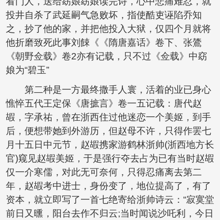
看门人，送给窈娘窈娘读完诗，心中悲痛难忍，就
投井自杀了武延嗣气急败坏，指使酷吏诬陷乔知
之，抄了他的家，并把他投入大狱，仅四个月就将
他折磨致死此事刘餗《《隋唐嘉话》卷下、张鷟
《朝野佥载》卷2亦有记载，只不过《佥载》中窈
娘为“碧玉”
第二种是一方最终撒手人寰，活着的业已身心
憔悴五代王定保《唐摭言》卷一五记载：唐代赵
嘏，字承祐，曾在浙西住过他迷恋一个美姬，到手
后，便想带她到外游历，但赵母不许，只得作罢七
月十五日中元节，赵嘏携家游鹤林浙帅(浙西地方长
官)窥见赵嘏美姬，于是强行夺去占为已有当时赵嘏
仅一介寒儒，对此无可奈何，只得忍痛离去第二
年，赵嘏考中进士，身份变了，地位提高了，有了
资本，就立即写了一首七绝寄给浙帅诗云：“寂寞堂
前日又曛，阳台去作不归云;当时闻说沙吒利，今日