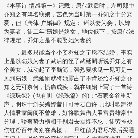
《本事诗·情感第一》记载：唐代武后时，左司郎中
乔知之有婢名窈娘，艺色为当时第一乔知之十分宠
爱，但《唐律·户婚律》规定：“诸以妻为妾，以婢
为妻者，徒二年”窈娘是婢女，地位低下，按唐代法
律规定，乔知之是不能娶她为妻的
，最多只能当个小妾乔知之宁愿不结婚，事实
上是以窈娘为妻了武后的侄子武延嗣听说乔知之有
个美女，就动起了歪脑筋，强烈要求见一见可是一
见到窈娘，武延嗣就将她霸占了不肯还给乔知之乔
知之无可奈何，愤痛成疾，就在细娟上写了一首诗
《绿珠怨》(也有叫《绿珠篇》的)：“石家金谷重新
声，明珠十斛买娉婷昔日可怜君自许，此时歌舞得
人情君家闺阁不曾难，好将歌舞借人看富贵雄豪非
分理，骄奢势力横相干别君去君终不忍，徒劳掩袂
伤红粉百年离别在高楼，一旦红颜为君尽”然后买通