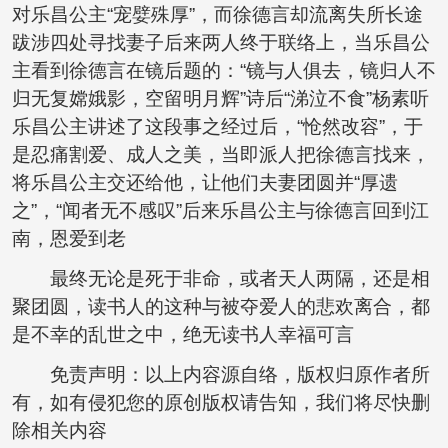
对乐昌公主“宠嬖殊厚”，而徐德言却流离失所长途
跋涉四处寻找妻子后来两人终于联络上，当乐昌公
主看到徐德言在镜后题的：“镜与人俱去，镜归人不
归无复嫦娥影，空留明月辉”诗后“涕泣不食”杨素听
乐昌公主讲述了这段事之经过后，“怆然改容”，于
是忍痛割爱、成人之美，当即派人把徐德言找来，
将乐昌公主交还给他，让他们夫妻团圆并“厚遗
之”，“闻者无不感叹”后来乐昌公主与徐德言回到江
南，恩爱到老
最终无论是死于非命，或者天人两隔，还是相
聚团圆，读书人的这种与被夺爱人的悲欢离合，都
是不幸的乱世之中，绝无读书人幸福可言
免责声明：以上内容源自络，版权归原作者所
有，如有侵犯您的原创版权请告知，我们将尽快删
除相关内容