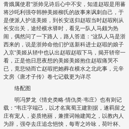
青娥属使君”浙帅见诗后心中不安，知道赵嘏是用蕃
将沙吒利强夺韩翀美姬柳氏的故事来讽刺自己，于
是便派人护送美姬，到长安送归赵嘏当时赵嘏刚从
长安出关，途经横水驿时，看见一队人马颇为热
闹，偶然问了一下路人，路人答道：“这队人马是浙
西来的，说是浙帅命他们护送新科进士赵嘏的娘子
入京”美姬从轿中也认出赵嘏赵嘏下马，揭开轿帘一
看，正是他日思夜想的美姬美姬抱住赵嘏痛哭不
已，竟悲恸而亡赵嘏把她葬在横水之北此事，元辛
文房《唐才子传》卷七记载更为详尽
络配图
明冯梦龙《情史类略·情仇类·韦庄》也有则记
载：“韦庄字端己，以才名寓蜀王建割据，遂羁留之
庄有宠人，姿质艳丽，兼擅词翰建闻之，以教内人
为辞，强夺去庄追念悒怏，每寄之吟咏，荷叶杯、