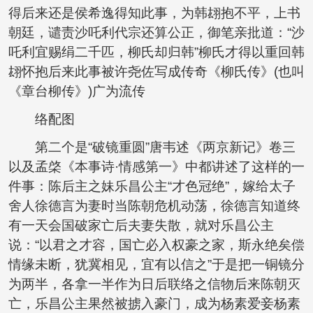
得后来还是侯希逸得知此事，为韩翃抱不平，上书
朝廷，谴责沙吒利代宗还算公正，御笔亲批道：“沙
吒利宜赐绢二千匹，柳氏却归韩”柳氏才得以重回韩
翃怀抱后来此事被许尧佐写成传奇《柳氏传》(也叫
《章台柳传》)广为流传
络配图
第二个是“破镜重圆”唐韦述《两京新记》卷三
以及孟棨《本事诗·情感第一》中都讲述了这样的一
件事：陈后主之妹乐昌公主“才色冠绝”，嫁给太子
舍人徐德言为妻时当陈朝危机动荡，徐德言知道终
有一天会国破家亡后夫妻失散，就对乐昌公主
说：“以君之才容，国亡必入权豪之家，斯永绝矣偿
情缘未断，犹冀相见，宜有以信之”于是把一铜镜分
为两半，各拿一半作为日后联络之信物后来陈朝灭
亡，乐昌公主果然被掳入豪门，成为杨素爱妾杨素