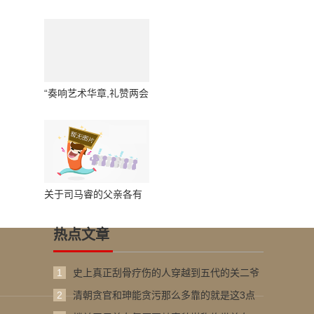
寄意传文脉 笔墨含情暖
人间
“奏响艺术华章,礼赞两会
盛景——全国书画家代
表王旭东献礼两会”特别
报道
关于司马睿的父亲各有
各的说法那么他到底是
热点文章
1
史上真正刮骨疗伤的人穿越到五代的关二爷
2
清朝贪官和珅能贪污那么多靠的就是这3点