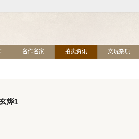
作
名作名家
拍卖资讯
文玩杂项
玄烨1
n