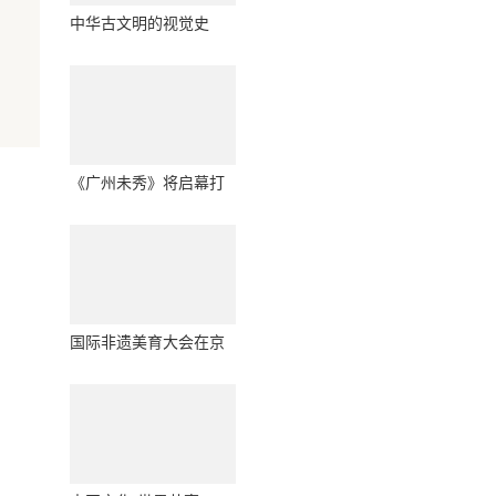
中华古文明的视觉史
诗：郭泰来以当代彩墨
重构“上古三经”
《广州未秀》将启幕打
造广州沉浸式文旅新名
片
国际非遗美育大会在京
成功举办 共绘文明互鉴
与美育传承新蓝图