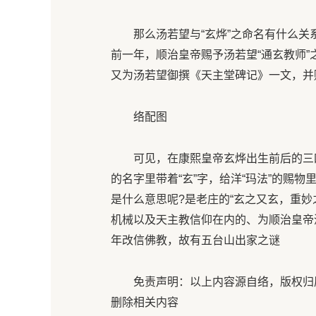
那么汤若望与“玄烨”之命名有什么关系
前一年，顺治皇帝赐予汤若望“通玄教师
又为汤若望御撰《天主堂碑记》一文，并赐
络配图
可见，在康熙皇帝玄烨出生前后的三四
的名字里带着“玄”字，给洋“玛法”的赐物
是什么意思呢?是老庄的“玄之又玄，重妙
机械以及天主教信仰在内的、为顺治皇帝
年改信佛教，故有五台山出家之谜
免责声明：以上内容源自络，版权归原
删除相关内容