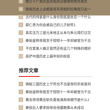
3
楼兰干尸美女复原图其容貌堪称绝世美女
4
杨姓历史上全都是将军将相的好像就只此一
家
5
古代的侍妾是什么身份到底是处在一个什么
样
6
薛仁贵为何会被自己的儿子射死1
7
真实沈万三是元末地主从未与朱元璋打过交
道
8
秦始皇称帝竟至于短短十一年却被誉为千古
一
9
不仅爱美人雍正竟然还有这几个特殊的嗜好
10
高俨中国历史上最年轻的权臣
推荐文章
1
揭秘三国历史上宁死也不当皇帝的宗亲是何
人
2
秦始皇称帝竟至于短短十一年却被誉为千古
一
3
著名将领黄忠斩杀夏侯渊具体细节是什么1
4
秦桧后人要求拆除岳母墓跪像从未成功