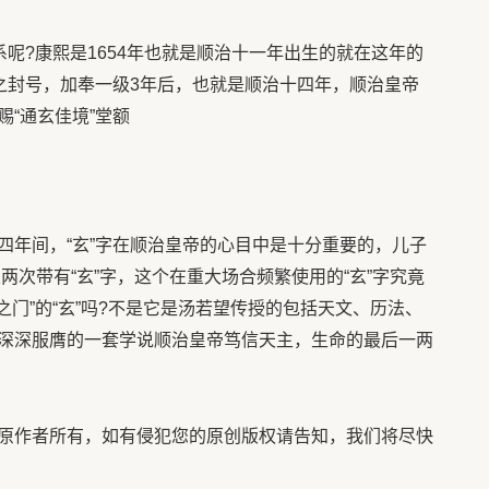
呢?康熙是1654年也就是顺治十一年出生的就在这年的
”之封号，加奉一级3年后，也就是顺治十四年，顺治皇帝
“通玄佳境”堂额
年间，“玄”字在顺治皇帝的心目中是十分重要的，儿子
里两次带有“玄”字，这个在重大场合频繁使用的“玄”字究竟
之门”的“玄”吗?不是它是汤若望传授的包括天文、历法、
深深服膺的一套学说顺治皇帝笃信天主，生命的最后一两
作者所有，如有侵犯您的原创版权请告知，我们将尽快