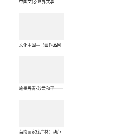
中国文化·世界共享 ——
时代书法创新人物赵文
生
文化中国—书画作品网
络大拜年--周宣成
笔墨丹青·珍爱和平——
国际和平艺术推选人物
王公礼
莒南画家徐广林：葫芦