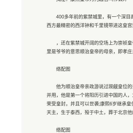
400多年前的紫禁城里，有一个深目高
西方最精密的西洋钟和千里镜带进这皇宫
，还在紫禁城开阔的空场上为崇祯皇帝铸
里是爷爷的意思顺治皇帝的母亲，即孝庄
络配图
他为顺治皇帝亲政游说过觊觎皇位的亲
并用，他是第一个将阳历引进中国的人，
荣受皇封，并且可以世袭;康熙6岁继承
天主，生于泰西，殁于中土，葬于北京他
络配图