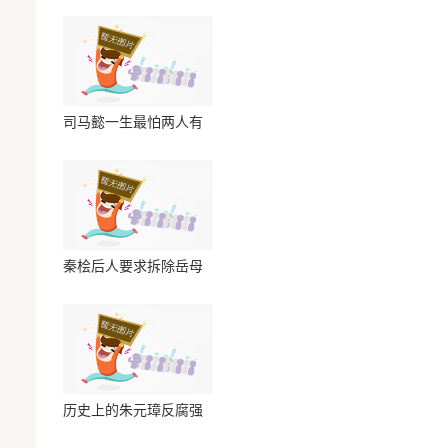
司马懿一生最怕两人有
一个令他心惊胆颤
秦桧后人要求拆除岳母
墓跪像从未成功
历史上的朱元璋反腐强
人政治人亡政息