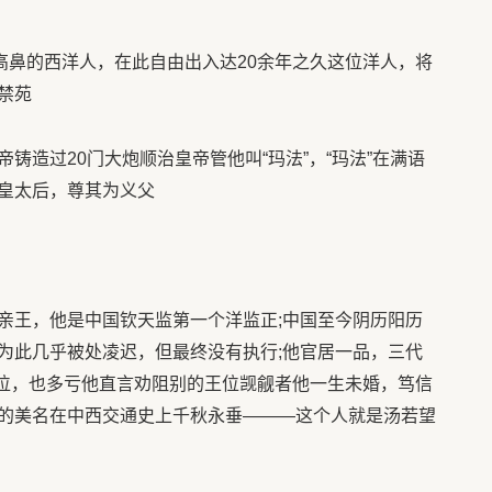
鼻的西洋人，在此自由出入达20余年之久这位洋人，将
禁苑
造过20门大炮顺治皇帝管他叫“玛法”，“玛法”在满语
皇太后，尊其为义父
王，他是中国钦天监第一个洋监正;中国至今阴历阳历
为此几乎被处凌迟，但最终没有执行;他官居一品，三代
皇位，也多亏他直言劝阻别的王位觊觎者他一生未婚，笃信
的美名在中西交通史上千秋永垂———这个人就是汤若望