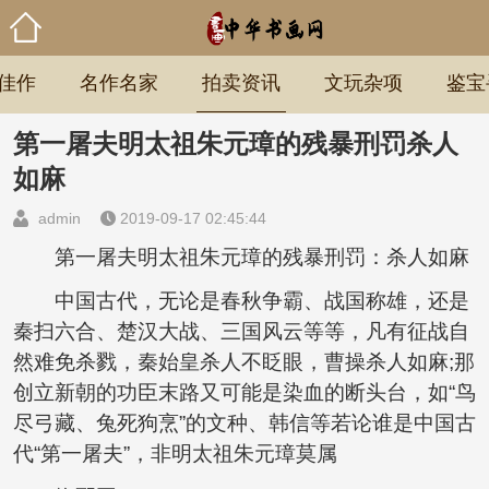
佳作
名作名家
拍卖资讯
文玩杂项
鉴宝
第一屠夫明太祖朱元璋的残暴刑罚杀人
如麻
admin
2019-09-17 02:45:44
第一屠夫明太祖朱元璋的残暴刑罚：杀人如麻
中国古代，无论是春秋争霸、战国称雄，还是
秦扫六合、楚汉大战、三国风云等等，凡有征战自
然难免杀戮，秦始皇杀人不眨眼，曹操杀人如麻;那
创立新朝的功臣末路又可能是染血的断头台，如“鸟
尽弓藏、兔死狗烹”的文种、韩信等若论谁是中国古
代“第一屠夫”，非明太祖朱元璋莫属