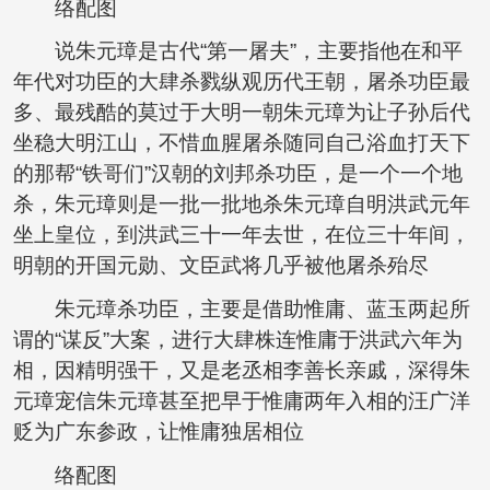
络配图
说朱元璋是古代“第一屠夫”，主要指他在和平
年代对功臣的大肆杀戮纵观历代王朝，屠杀功臣最
多、最残酷的莫过于大明一朝朱元璋为让子孙后代
坐稳大明江山，不惜血腥屠杀随同自己浴血打天下
的那帮“铁哥们”汉朝的刘邦杀功臣，是一个一个地
杀，朱元璋则是一批一批地杀朱元璋自明洪武元年
坐上皇位，到洪武三十一年去世，在位三十年间，
明朝的开国元勋、文臣武将几乎被他屠杀殆尽
朱元璋杀功臣，主要是借助惟庸、蓝玉两起所
谓的“谋反”大案，进行大肆株连惟庸于洪武六年为
相，因精明强干，又是老丞相李善长亲戚，深得朱
元璋宠信朱元璋甚至把早于惟庸两年入相的汪广洋
贬为广东参政，让惟庸独居相位
络配图