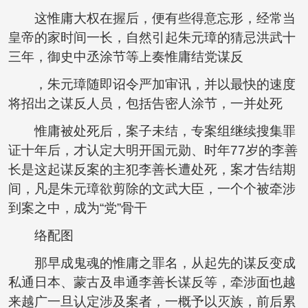
这惟庸大权在握后，便有些得意忘形，经常当
皇帝的家时间一长，自然引起朱元璋的猜忌洪武十
三年，御史中丞涂节等上奏惟庸结党谋反
，朱元璋随即诏令严加审讯，并以最快的速度
将招出之谋反人员，包括告密人涂节，一并处死
惟庸被处死后，案子未结，专案组继续搜集罪
证十年后，才认定大明开国元勋、时年77岁的李善
长是这起谋反案的主犯李善长遭处死，案才告结期
间，凡是朱元璋欲剪除的文武大臣，一个个被牵涉
到案之中，成为“党”骨干
络配图
那早成鬼魂的惟庸之罪名，从起先的谋反变成
私通日本、蒙古及串通李善长谋反等，牵涉面也越
来越广一旦认定涉及案者，一概予以灭族，前后累