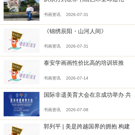
——艺术大师黄金海
书画资讯
2026-07-31
《锦绣辰阳・山河人间》
书画资讯
2026-07-31
泰安学画画性价比高的培训班推
荐？逸飞书画帮你算清5笔隐形账
书画资讯
2026-07-14
国际非遗美育大会在京成功举办 共
绘文明互鉴与美育传承新蓝图
书画资讯
2026-07-08
郭列平 | 美是跨越国界的拥抱 构建
人类命运共同体