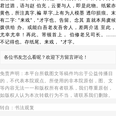
君过泗，语与赵 伯充，云要与人，即是此物。纸紫赤
黄色，所注真字,褊 草字,上有为人模墨 透印损痕。末
有二字: "来戏"，*才字也。告留。念其 直就本局虞候
拨供给 办。或能白吾老友吾舍人，差两介送 至此，
尤幸尤幸！再此。芾顿首上， 伯修老兄司长。……
不记得也。存纸尾。来戏， *才字。
各位书友怎么看呢？欢迎下方留言评论！
免责声明：本平台所载图文等稿件均出于公益传播目
的，不代表本院观点。所使用的非本院原创，图、文
等内容无法一一和版权所有者联系，我们尊重原创，
如版权人认为本次转载行为不当，请联系我们删除。
转自：书法观复