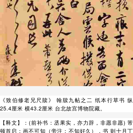
《致伯修老兄尺牍》 翰牍九帖之二 纸本行草书 纵
25.4厘米 横43.2厘米 台北故宫博物院藏。
【释文】：(前补书：丞果实，亦力辞，非愿非愿) 芾
顿首启：画不可知（旁注：不知好久），书 则十月丁