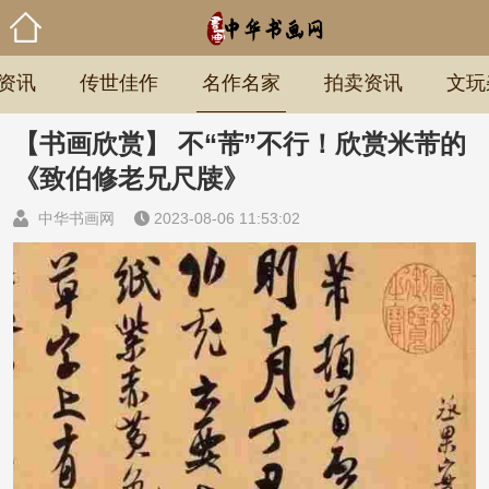
资讯
传世佳作
名作名家
拍卖资讯
文玩
【书画欣赏】 不“芾”不行！欣赏米芾的
《致伯修老兄尺牍》
中华书画网
2023-08-06 11:53:02