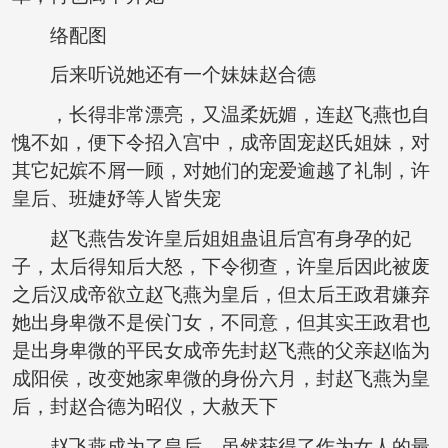
络配图
后来听说她还有一个妹妹赵合德
，长得非常漂亮，又温柔妩媚，连赵飞燕也自
愧不如，便下令招入宫中，成帝固宠赵氏姐妹，对
其它妃嫔不屑一顾，对她们的宠爱逾越了礼制，许
皇后、班婕妤等人皆失宠
赵飞燕告发许皇后姐姐蛊诅后宫有身孕的妃
子，太后得知后大怒，下令彻查，许皇后因此被废
之后汉成帝欲立赵飞燕为皇后，但太后王政君嫌弃
她出身卑微不是侯门女，不同意，但其实王政君也
是出身卑微的平民女成帝先封赵飞燕的父亲赵临为
成阳侯，改变她家卑微的身份六月，封赵飞燕为皇
后，封赵合德为昭仪，大赦天下
赵飞燕成为了皇后，虽然获得了作为女人的最