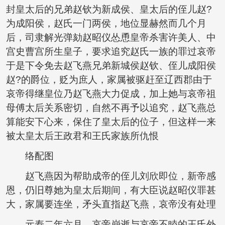
封皇太后的兄弟赵钦为新成侯、皇太后的侄儿赵?
为成阳侯，赵氏一门两侯，地位显赫然而几个月
后，司隶解光弹劾赵昭仪怂恿皇帝杀害许美人、中
宫史曹宫所生皇子，要求追究赵氏一族的罪过哀帝
于是下令免去赵飞燕兄弟新城侯赵钦、侄儿成阳侯
赵?的爵位，贬为庶人，家属被驱赶至辽西郡由于
哀帝得继皇位乃赵飞燕大力促成，加上她与哀帝祖
母傅太后关系密切，自然不再予以追究，赵飞燕总
算能安下心来，保住了皇太后的位子，但这样一来
被太皇太后王政君和王氏家族所仇恨
络配图
赵飞燕因为帮助成帝的侄儿刘欣即位，新帝感
恩，仍旧尊她为皇太后期间，有大臣说赵昭仪罪甚
大，家属要连坐，矛头直指赵飞燕，哀帝没有处理
元寿二年六月，哀帝崩逝与哀帝不睦的王氏外