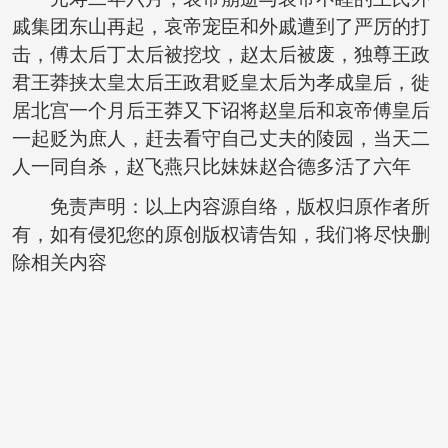
戚集团东山再起，哀帝宠臣和外戚遭到了严厉的打
击，傅太后丁太后被挖坟，赵太后被废，独尊王政
君王莽挟太皇太后王政君贬皇太后为孝成皇后，徙
居北宫一个月后王莽又下诏将赵皇后和哀帝傅皇后
一起贬为庶人，赶去看守自己丈夫的陵园，当天二
人一同自杀，赵飞燕只比妹妹赵合德多活了六年
免责声明：以上内容源自络，版权归原作者所
有，如有侵犯您的原创版权请告知，我们将尽快删
除相关内容