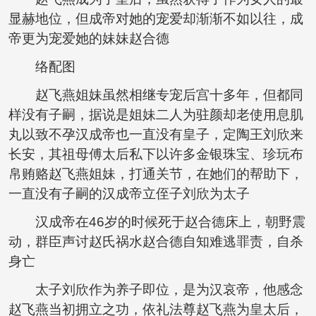
显赫地位，但成帝对她的宠爱却渐渐不如以往，成
帝更为宠爱她的妹妹赵合德
络配图
赵飞燕姐妹虽然相继专宠后宫十多年，但都同
样没有子嗣，据说是姐妹二人为驻颜却老使用息肌
丸以致不孕汉成帝也一直没有皇子，定陶王刘欣来
长安，其祖母傅太后私下以许多金银珠宝、珍玩布
帛贿赂赵飞燕姐妹，打通关节，在她们的帮助下，
一直没有子嗣的汉成帝立侄子刘欣为太子
汉成帝在46岁的时候死于赵合德床上，朝野震
动，群臣声讨赵氏祸水赵合德自知难逃罪责，自杀
身亡
太子刘欣作为养子即位，是为汉哀帝，他感念
赵飞燕当初拥立之功，依礼法尊赵飞燕为皇太后，