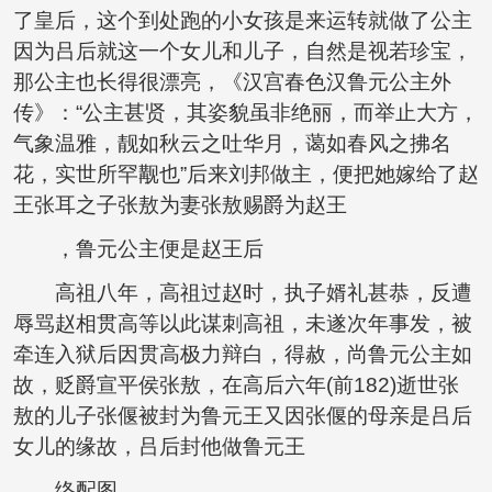
了皇后，这个到处跑的小女孩是来运转就做了公主
因为吕后就这一个女儿和儿子，自然是视若珍宝，
那公主也长得很漂亮，《汉宫春色汉鲁元公主外
传》：“公主甚贤，其姿貌虽非绝丽，而举止大方，
气象温雅，靓如秋云之吐华月，蔼如春风之拂名
花，实世所罕觏也”后来刘邦做主，便把她嫁给了赵
王张耳之子张敖为妻张敖赐爵为赵王
，鲁元公主便是赵王后
高祖八年，高祖过赵时，执子婿礼甚恭，反遭
辱骂赵相贯高等以此谋刺高祖，未遂次年事发，被
牵连入狱后因贯高极力辩白，得赦，尚鲁元公主如
故，贬爵宣平侯张敖，在高后六年(前182)逝世张
敖的儿子张偃被封为鲁元王又因张偃的母亲是吕后
女儿的缘故，吕后封他做鲁元王
络配图