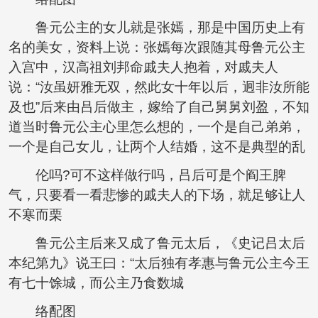
鲁元公主的女儿就是张嫣，那是中国历史上有
名的美女，资料上说：张嫣每次跟随其母鲁元公主
入宫中，汉高祖刘邦命戚夫人抱着，对戚夫人
说：“汝虽妍雅无双，然此女十年以后，迥非汝所能
及也”后来由吕后做主，嫁给了自己舅舅刘盈，不知
道当时鲁元公主心里怎么想的，一个是自己弟弟，
一个是自己女儿，让两个人结婚，这不是典型的乱
伦吗?可不这样做行吗，吕后可是个阎王脾
气，只要看一看悲惨的戚夫人的下场，就足够让人
不寒而栗
鲁元公主后来又成了鲁元太后，《史记吕太后
本纪第九》说王曰：“太后独有孝惠与鲁元公主今王
有七十馀城，而公主乃食数城
络配图